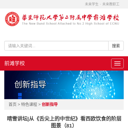
·
未来学生
未来教职工
前滩学校
Toggl
navig
创新指导
首页 > 特色课程 >
创新指导
晴雪讲坛|从《舌尖上的中世纪》看西欧饮食的阶层
图景（81）