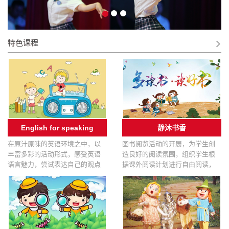
特色课程
English for speaking
静沐书香
在原汁原味的英语环境之中，以
图书阅览活动的开展，为学生创
丰富多彩的活动形式，感受英语
造良好的阅读氛围，组织学生根
语言魅力，尝试表达自己的观点
据课外阅读计划进行自由阅读，
和想法，在互动和体验中碰撞出
着在开放的氛围中让学生去自主
思维的火花。
获得书籍带来的精美词句与文化
内涵，培养学生良好的阅读兴趣
和阅读习惯。