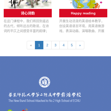
诗心诗韵
Happy reading
在这门课程中，我们将回到遥远
开展生动活泼的英语绘本教学，
的古代，倾听远古的歌谣，在诗
创设英语语言环境，用英语做游
词的平仄之间感受丰富的韵律；
戏、表演动画、演唱歌曲、开展
在诗词的嗟叹中感受诗人的情
丰富多彩的活动，使英语学习变
怀。
得生动有趣，激发英语学习兴
«
1
2
3
4
5
»
趣。