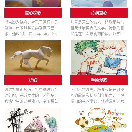
童心绘影
诗润童心
以电影为媒介，对孩子进行心灵
儿童是天生的诗人，诗歌是与儿
熏陶、启发其学会辨别真假善
童天性最契合的文学。诗教的意
恶，通过“读、看、画、演、评、”
义是在生命最初的阶段，让学生
等实践过程，提高道德修养和完
感知美、享受美、创造美。本课
善健康人格。
程通过欣赏诵读经典童诗，创作
童趣小诗的方式进行，培养学生
对诗歌的热爱，增强学生对美的
感受力，提高学生的写作自信
力。
折纸
手绘漫画
通过折叠的技法，将原纸进行合
学习人物漫画。培养和提升对漫
理分配，完成立体的工艺作品，
画的欣赏和初步创作能力，了解
锻炼学生的动手能力、空间想象
漫画的基本常识，体验漫画艺术
力和创作能力，养成按步骤、有
的魅力，知道漫画艺术源于生
顺序认真做事的良好习惯。
活，表达生活中的美好。