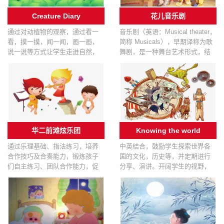
Creature Diary
花儿音乐剧
通过对动植物的观察，通过看一
音乐剧（英语：Musical theater，
看，摸一摸，闻一闻，画一画，
简称 Musicals），早期译称为歌
说一说等方式让学生走进自然，
舞剧，是一种舞台艺术形式，结
了解生命。激发学生热爱生活，
合了歌唱、对白、表演、舞蹈。
积极向上的品质。
学生通过歌曲、台词、音乐、肢
体动作等的紧密结合，提升学生
的综合表现力，培养学生的自信
心。
华二前滩炫乐团
Knowing the world
通过乐理基础、指法练习，培养
中英结合，鼓励学生探索世界各
合作技巧及合奏能力，锻炼孩子
国的文化，历史等，并定期进行
们自主练习、团队合作能力，促
分享、演讲。开阔学生的视野，
进海内外青少年乐团互动交流，
扩大知识面，弥补文化背景知识
提供更多舞台表演机会。
的不足，为以后的外语学习打下
基础