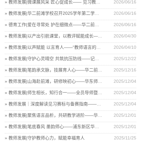
» 教师发展|微课展风采 匠心促成长—— 见习教师微课说课大赛圆满落幕
2026/06/16
» 教师发展|华二前滩学校召开2025学年第二学期见习教师带教导师专项会议
2026/06/16
» 德育工作|爱在寻常处 护在细微点——华二前滩学校班主任会议
2026/06/16
» 教师发展|以产出引航课堂，以教评赋能成长—— 浦东新区预备年级英语教研活动在华二前滩学校成功举行
2026/04/30
» 教师发展|以声赋能 以言育人——“教师语言的艺术魅力”见习专题培训
2026/04/10
» 教师发展|守护心灵晴空 共筑抗压防线——记华二前滩学校全员导师培训
2025/12/22
» 教师发展|笔韵承文脉，技展育人心——华二前滩见习基地“二笔字”比赛暨体育技能展示圆满举行
2025/12/16
» 教师发展|山海赴前滩，研修映初心——华东师大教育集团成员校教师跟岗研修活动纪实
2025/12/04
» 教师发展|师生相长，知行合一——全员导师暨全体教师师德师风专项培训
2025/12/04
» 教师发展｜深度解读见习赛标与备赛指南——华二前滩基地第六次见习规培纪实
2025/12/04
» 教师发展|聚焦语言品析，共研教学进阶——华二前滩学校教育集团初中语文教研活动顺利举行
2025/12/01
» 教师发展|笔底春风 墨韵师心——浦东新区华二前滩学校教育集团青年教师“三笔字”大赛圆满落幕
2025/12/01
» 教师发展|守护教师心力，赋能幸福育人
2025/11/25