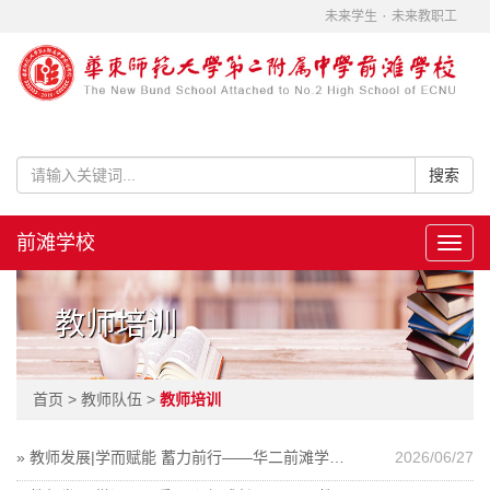
·
未来学生
未来教职工
前滩学校
Toggl
navig
教师培训
首页 > 教师队伍 >
教师培训
» 教师发展|学而赋能 蓄力前行——华二前滩学校2025学年第二学期见习教师规培总结会圆满举行
2026/06/27