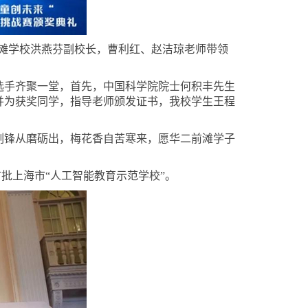
前滩学校洪燕芬副校长，曹利红、赵洁琼老师带领
选手齐聚一堂，首先，中国科学院院士何积丰先生
并为获奖同学，指导老师颁发证书，我校学生王程
剑锋从磨砺出，梅花香自苦寒来，愿华二前滩学子
首批上海市
“人工智能教育示范学校”。