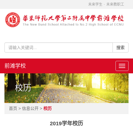
·
未来学生
未来教职工
前滩学校
Toggl
navig
校历
首页 > 信息公开 >
校历
2019学年校历