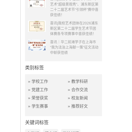
艺术“超级景观秀”、浦东新区第
二十二届艺术节“引领杯”赛中喜
获佳绩！
喜讯|我校艺术团体在2026浦东
新区第二十二届学生艺术节团
体赛各专项赛事中喜获佳绩！
喜讯｜华二前滩学子在上海市
“我为法治上海献一策”征文活动
中斩获佳绩
类别标签
» 学校工作
» 教学科研
» 党建工作
» 合作交流
» 荣誉获奖
» 校友新闻
» 学生赛事
» 推荐好文
关键词标签