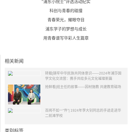
“浦东小院士”评选活动纪实
科创与青春的碰撞
青春荣光，耀眼夺目
浦东学子的梦想与成长
用青春谱写华彩人生篇章
相关新闻
转载|铸牢中华民族共同体意识——2024年浦莎国
学文化交流营：携手共绘多元文化璀璨新篇
抢鲜看|班主任的故事——因材施教 共建教育磁场
百闻不如一“件”| 1924年李大钊同志的手迹走进华
二前滩学校
类别标签