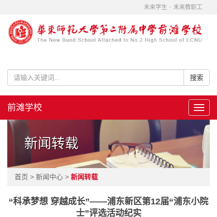
·
未来学生
未来教职工
前滩学校
Toggl
navig
新闻转载
首页 > 新闻中心 >
新闻转载
“科承梦想 穿越成长”——浦东新区第12届“浦东小院
士”评选活动纪实